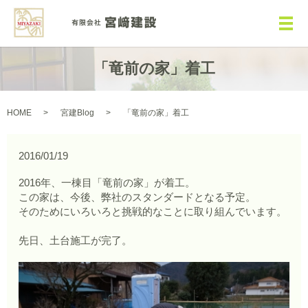
メ
「竜前の家」着工
HOME
宮建Blog
「竜前の家」着工
2016/01/19
2016年、一棟目「竜前の家」が着工。
この家は、今後、弊社のスタンダードとなる予定。
そのためにいろいろと挑戦的なことに取り組んでいます。
先日、土台施工が完了。