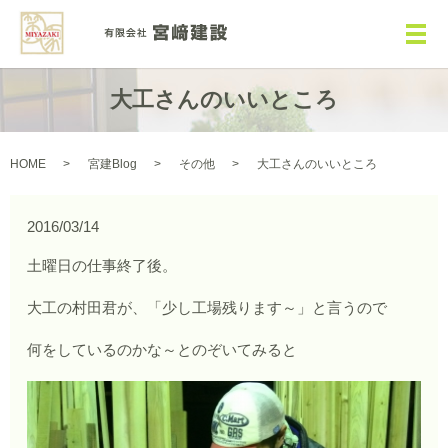
メ
大工さんのいいところ
HOME
宮建Blog
その他
大工さんのいいところ
2016/03/14
土曜日の仕事終了後。
大工の村田君が、「少し工場残ります～」と言うので
何をしているのかな～とのぞいてみると