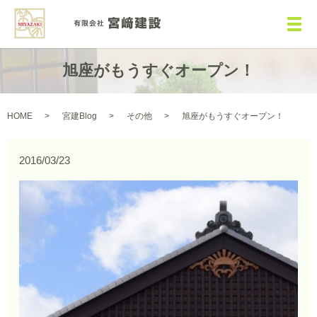
メ
旭座がもうすぐオープン！
HOME
宮建Blog
その他
旭座がもうすぐオープン！
2016/03/23