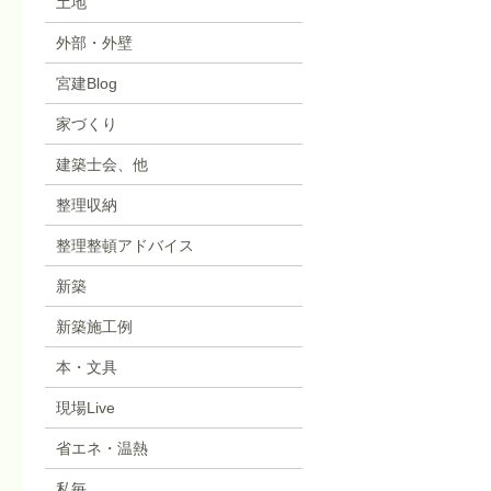
土地
外部・外壁
宮建Blog
家づくり
建築士会、他
整理収納
整理整頓アドバイス
新築
新築施工例
本・文具
現場Live
省エネ・温熱
私毎