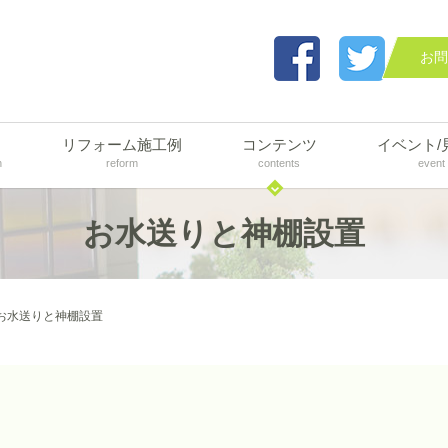
お問
リフォーム施工例
コンテンツ
イベント/
n
reform
contents
event
お水送りと神棚設置
お水送りと神棚設置