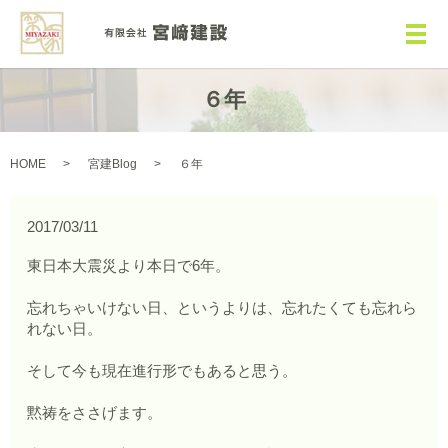
メ
６年
HOME
宮建Blog
６年
2017/03/11
東日本大震災より本日で6年。
忘れちゃいけない日、というよりは、忘れたくても忘れら
れない日。
そして今も現在進行形でもあると思う。
黙祷をささげます。