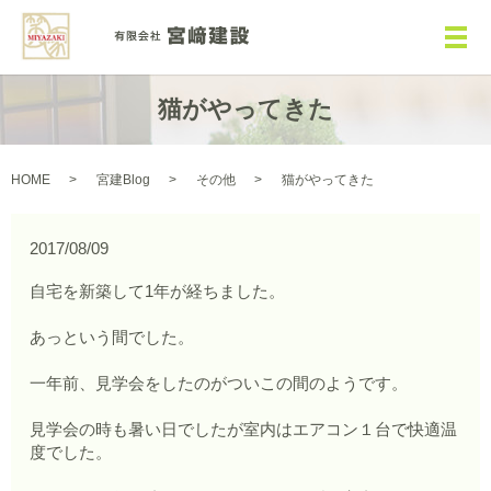
メ
猫がやってきた
HOME
宮建Blog
その他
猫がやってきた
2017/08/09
自宅を新築して1年が経ちました。
あっという間でした。
一年前、見学会をしたのがついこの間のようです。
見学会の時も暑い日でしたが室内はエアコン１台で快適温
度でした。