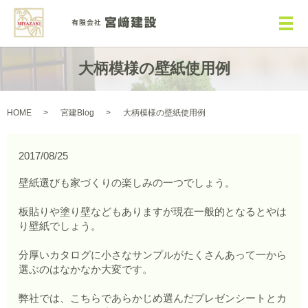
メ
大柄模様の壁紙使用例
HOME
宮建Blog
大柄模様の壁紙使用例
2017/08/25
壁紙選びも家づくりの楽しみの一つでしょう。
板貼りや塗り壁などもありますが現在一般的となるとやは
り壁紙でしょう。
分厚いカタログに小さなサンプルがたくさんあって一から
選ぶのはなかなか大変です。
弊社では、こちらであらかじめ選んだプレゼンシートとカ