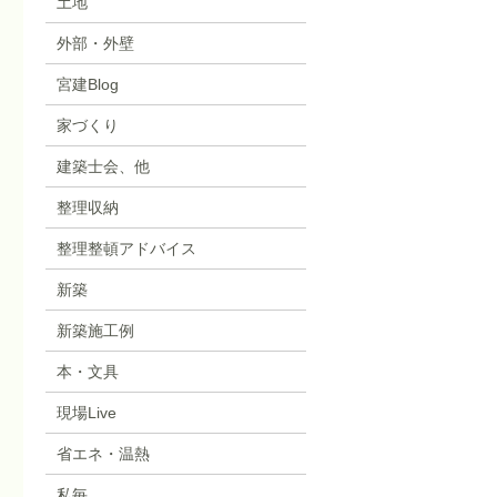
土地
外部・外壁
宮建Blog
家づくり
建築士会、他
整理収納
整理整頓アドバイス
新築
新築施工例
本・文具
現場Live
省エネ・温熱
私毎