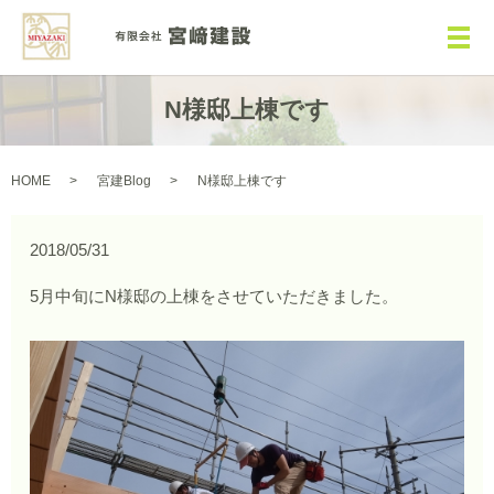
メ
N様邸上棟です
HOME
宮建Blog
N様邸上棟です
2018/05/31
5月中旬にN様邸の上棟をさせていただきました。