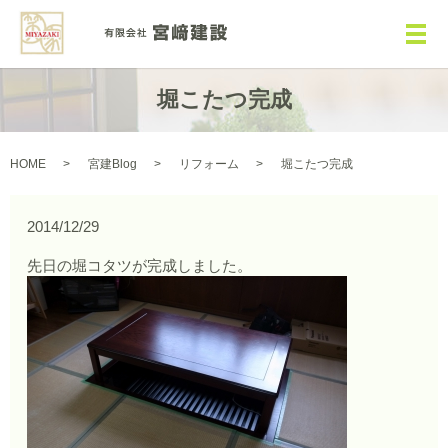
メ
堀こたつ完成
HOME
宮建Blog
リフォーム
堀こたつ完成
2014/12/29
先日の堀コタツが完成しました。