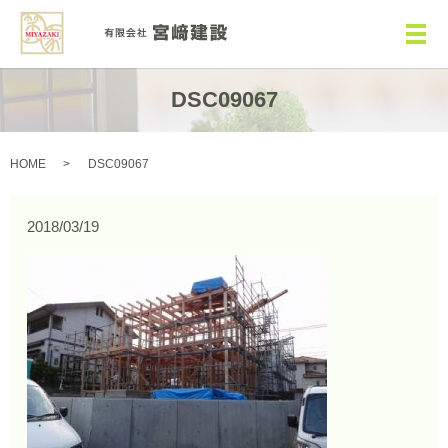
メ
DSC09067
HOME
DSC09067
2018/03/19