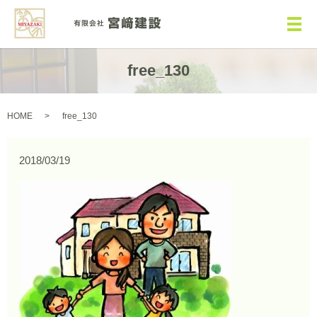
メ
free_130
HOME
free_130
2018/03/19