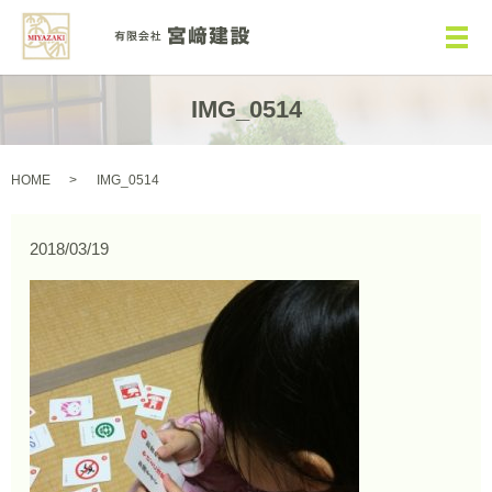
メ
IMG_0514
HOME
IMG_0514
2018/03/19