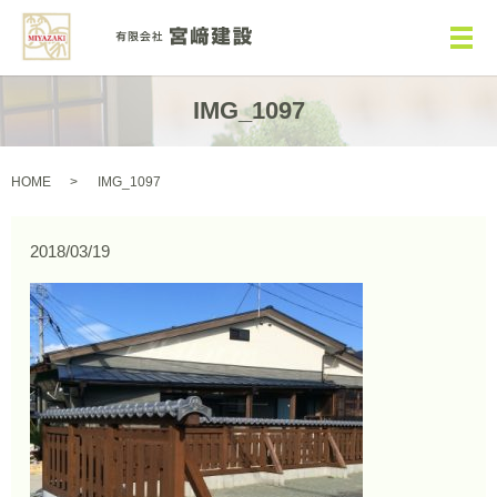
メ
IMG_1097
HOME
IMG_1097
2018/03/19