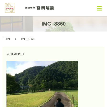
メ
IMG_8860
HOME
IMG_8860
2018/03/19