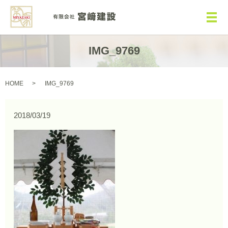
メ
IMG_9769
HOME
IMG_9769
2018/03/19