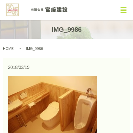
メ
IMG_9986
HOME
IMG_9986
2018/03/19