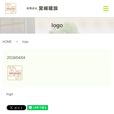
メ
logo
HOME
logo
2018/04/04
logo