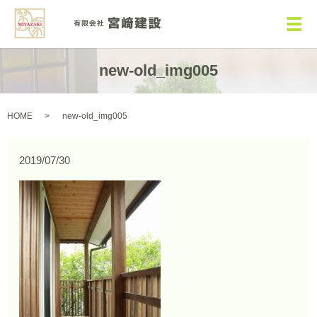
メ
new-old_img005
HOME
new-old_img005
2019/07/30