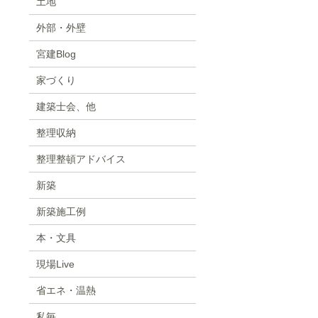
土地
外部・外壁
宮建Blog
家づくり
建築士会、他
整理収納
整理整頓アドバイス
新築
新築施工例
本・文具
現場Live
省エネ・温熱
私毎