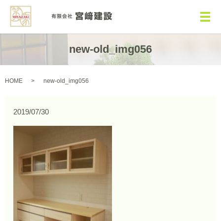
メ
new-old_img056
HOME
new-old_img056
2019/07/30