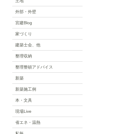
土地
外部・外壁
宮建Blog
家づくり
建築士会、他
整理収納
整理整頓アドバイス
新築
新築施工例
本・文具
現場Live
省エネ・温熱
私毎