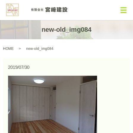
メ
new-old_img084
HOME
new-old_img084
2019/07/30