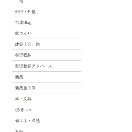
土地
外部・外壁
宮建Blog
家づくり
建築士会、他
整理収納
整理整頓アドバイス
新築
新築施工例
本・文具
現場Live
省エネ・温熱
私毎