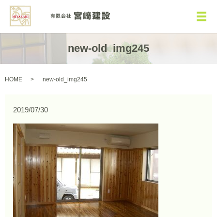
メ
new-old_img245
HOME
new-old_img245
2019/07/30