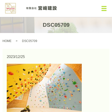
メ
DSC05709
HOME
DSC05709
2023/12/25