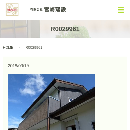
メ
R0029961
HOME
R0029961
2018/03/19