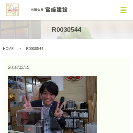
メ
R0030544
HOME
R0030544
2018/03/19