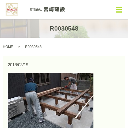
メ
R0030548
HOME
R0030548
2018/03/19