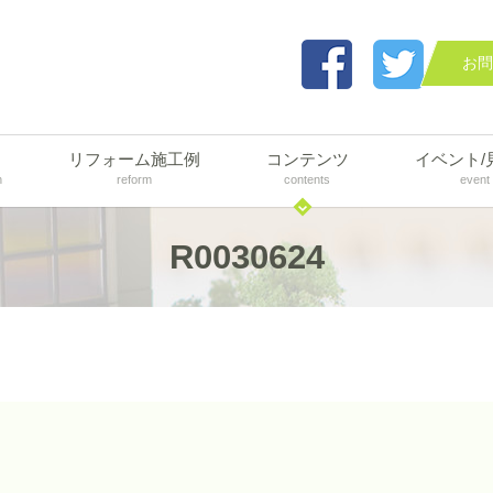
お問
リフォーム施工例
コンテンツ
イベント/
n
reform
contents
event
R0030624