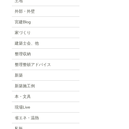
土地
外部・外壁
宮建Blog
家づくり
建築士会、他
整理収納
整理整頓アドバイス
新築
新築施工例
本・文具
現場Live
省エネ・温熱
私毎