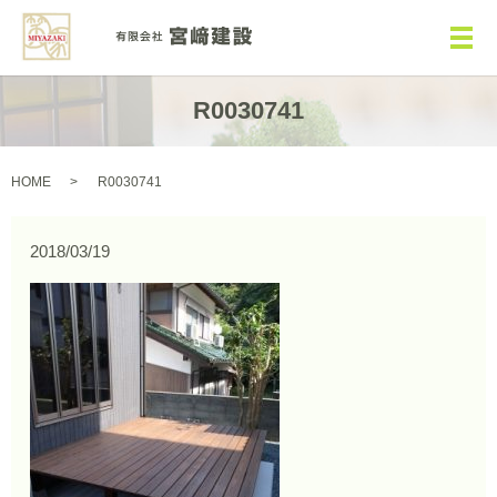
メ
R0030741
HOME
R0030741
2018/03/19