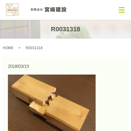
メ
R0031318
HOME
R0031318
2018/03/19