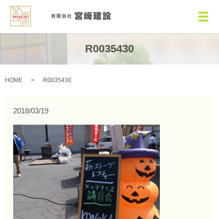
メ
R0035430
HOME
R0035430
2018/03/19