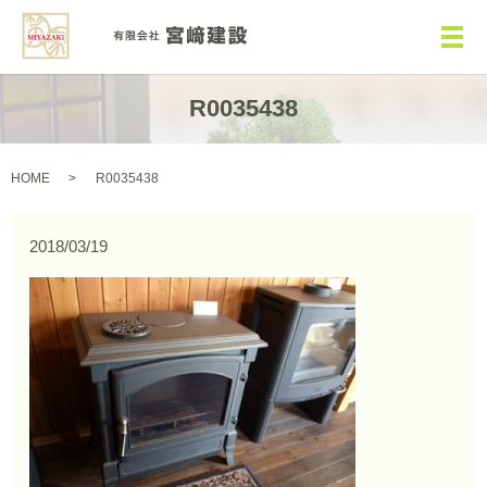
メ
R0035438
HOME
R0035438
2018/03/19