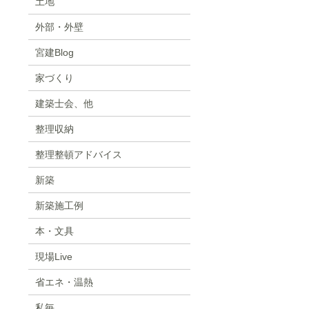
土地
外部・外壁
宮建Blog
家づくり
建築士会、他
整理収納
整理整頓アドバイス
新築
新築施工例
本・文具
現場Live
省エネ・温熱
私毎