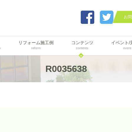
お問
リフォーム施工例
コンテンツ
イベント/
n
reform
contents
event
R0035638