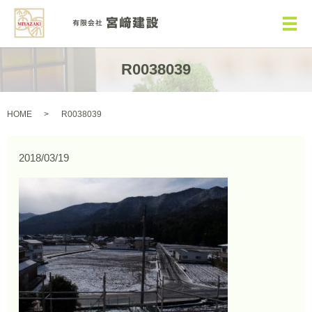
メ
R0038039
HOME
R0038039
2018/03/19