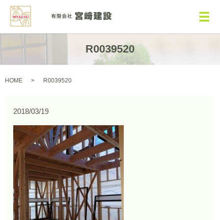
メ
R0039520
HOME
R0039520
2018/03/19