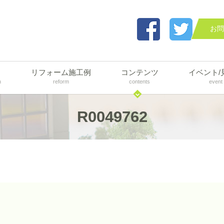
お問
リフォーム施工例
コンテンツ
イベント/
n
reform
contents
event
R0049762