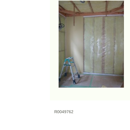
R0049762