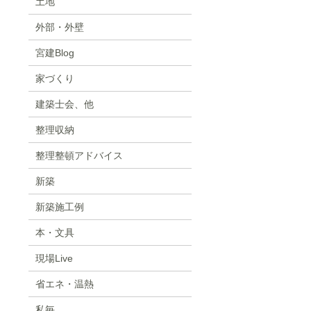
土地
外部・外壁
宮建Blog
家づくり
建築士会、他
整理収納
整理整頓アドバイス
新築
新築施工例
本・文具
現場Live
省エネ・温熱
私毎