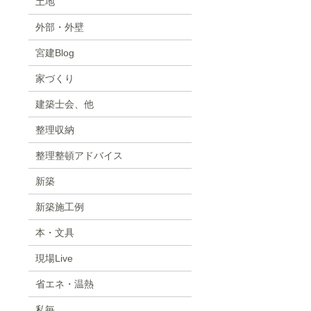
土地
外部・外壁
宮建Blog
家づくり
建築士会、他
整理収納
整理整頓アドバイス
新築
新築施工例
本・文具
現場Live
省エネ・温熱
私毎