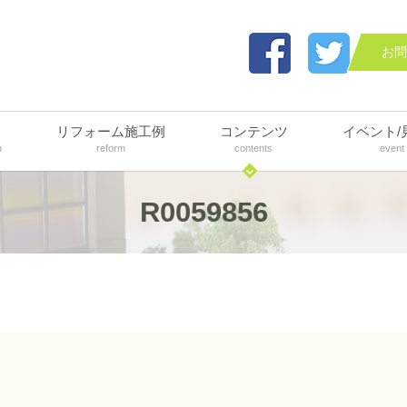
お問
リフォーム施工例
コンテンツ
イベント/
n
reform
contents
event
R0059856