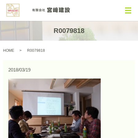
メ
R0079818
HOME
R0079818
2018/03/19