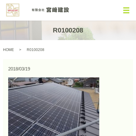
メ
R0100208
HOME
R0100208
2018/03/19