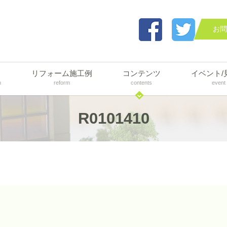
お問
リフォーム施工例
コンテンツ
イベント/
n
reform
contents
event
R0101410