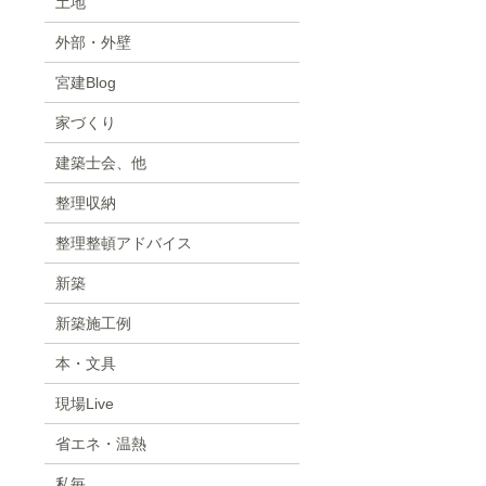
土地
外部・外壁
宮建Blog
家づくり
建築士会、他
整理収納
整理整頓アドバイス
新築
新築施工例
本・文具
現場Live
省エネ・温熱
私毎