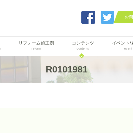
お問
リフォーム施工例
コンテンツ
イベント/
n
reform
contents
event
R0101981