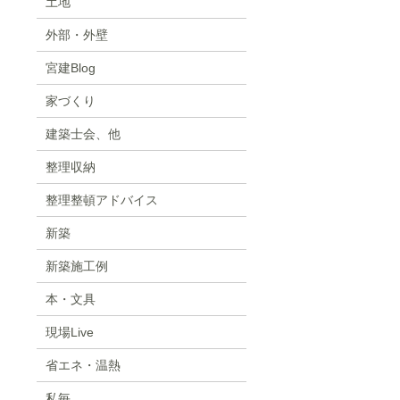
土地
外部・外壁
宮建Blog
家づくり
建築士会、他
整理収納
整理整頓アドバイス
新築
新築施工例
本・文具
現場Live
省エネ・温熱
私毎