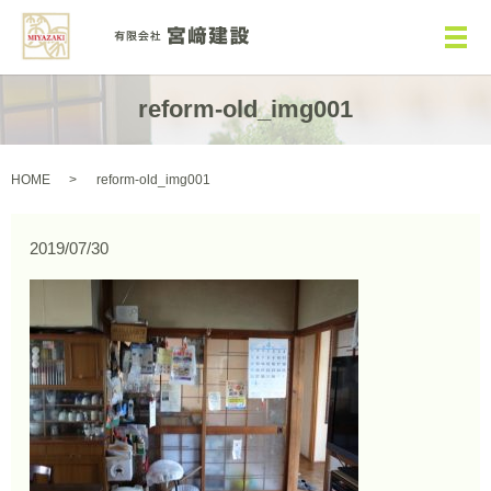
メ
reform-old_img001
HOME
reform-old_img001
2019/07/30