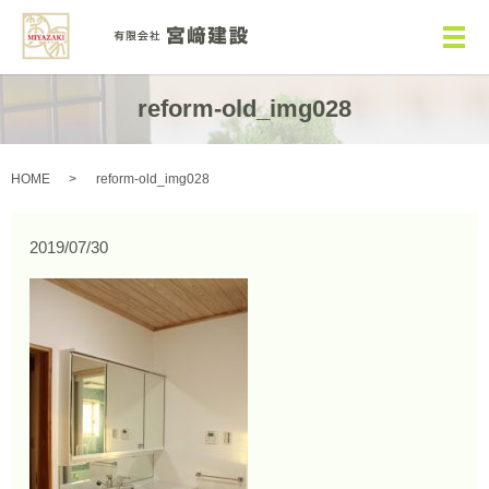
メ
reform-old_img028
HOME
reform-old_img028
2019/07/30