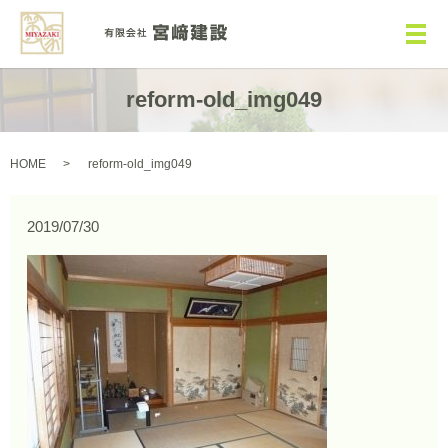
メ
reform-old_img049
HOME
reform-old_img049
2019/07/30