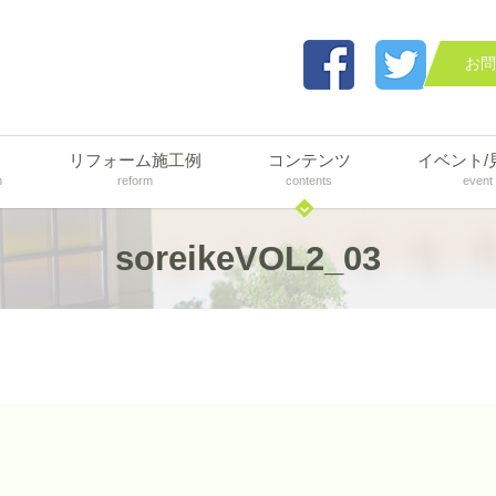
お問
リフォーム施工例
コンテンツ
イベント/
n
reform
contents
event
soreikeVOL2_03