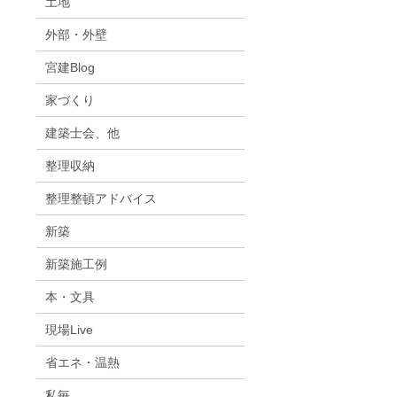
土地
外部・外壁
宮建Blog
家づくり
建築士会、他
整理収納
整理整頓アドバイス
新築
新築施工例
本・文具
現場Live
省エネ・温熱
私毎