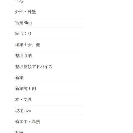
土地
外部・外壁
宮建Blog
家づくり
建築士会、他
整理収納
整理整頓アドバイス
新築
新築施工例
本・文具
現場Live
省エネ・温熱
私毎